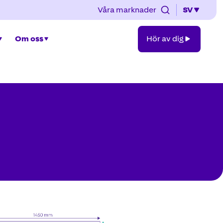
Våra marknader
SV
Hör
Om oss
Hör av dig
av
dig