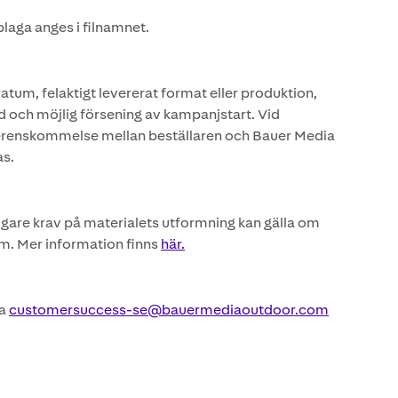
laga anges i filnamnet.
tum, felaktigt levererat format eller produktion,
d och möjlig försening av kampanjstart. Vid
överenskommelse mellan beställaren och Bauer Media
as.
ligare krav på materialets utformning kan gälla om
am. Mer information finns
här.
la
customersuccess-se@bauermediaoutdoor.com