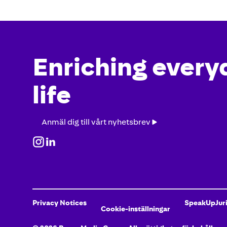
Enriching every
life
Anmäl
Anmäl dig till vårt nyhetsbrev
dig
till
vårt
nyhetsbrev
Privacy Notices
SpeakUp
Jur
Cookie-inställningar