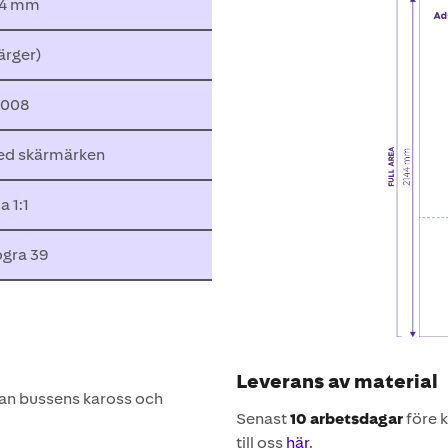
44 mm
ärger)
2008
d skärmärken
a 1:1
gra 39
Leverans av material
llan bussens kaross och
Senast
10 arbetsdagar
före k
till oss
här
.