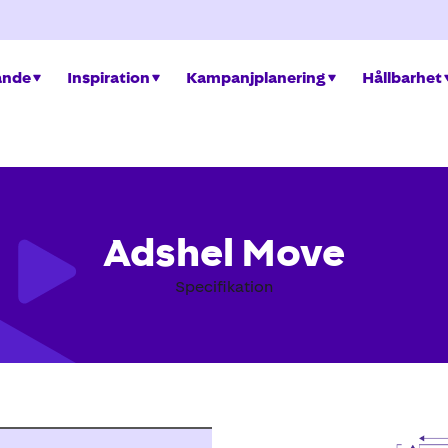
ande
Inspiration
Kampanjplanering
Hållbarhet
Adshel Move
Specifikation