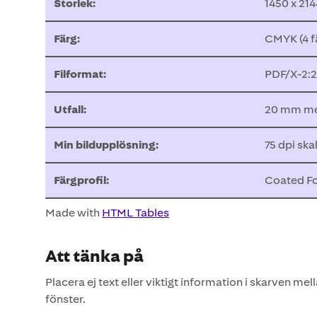
Storlek:
1450 x 21
Färg:
CMYK (4 f
Filformat:
PDF/X-2:
Utfall:
20 mm me
Min bildupplösning:
75 dpi skal
Färgprofil:
Coated Fo
Made with
HTML Tables
Att tänka på
Placera ej text eller viktigt information i skarven me
fönster.