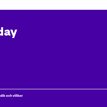
day
idik och villkor