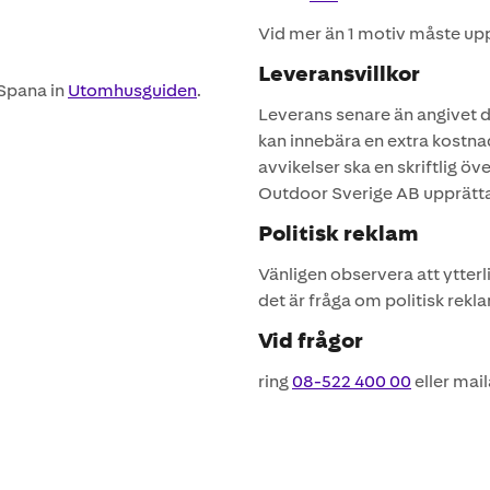
Vid mer än 1 motiv måste upp
Leveransvillkor
Spana in
Utomhusguiden
.
Leverans senare än angivet da
kan innebära en extra kostna
avvikelser ska en skriftlig 
Outdoor Sverige AB upprätt
Politisk reklam
Vänligen observera att ytter
det är fråga om politisk rekl
Vid frågor
ring
08-522 400 00
eller mai