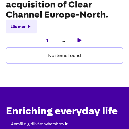
acquisition of Clear
Channel Europe-North.
Läs mer
1
...
No items found
Enriching everyday life
Anmäl
Anmäl dig till vårt nyhetsbrev
dig