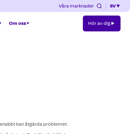
Våra marknader
SV
Hör
Om oss
Hör av dig
av
dig
i snabbt kan åtgärda problemet.