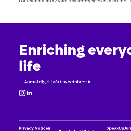
För felanmälan av våra reklamobjekt skicka ett mejl t
Enriching every
life
Anmäl
Anmäl dig till vårt nyhetsbrev
dig
till
vårt
nyhetsbrev
Privacy Notices
SpeakUp
Jur