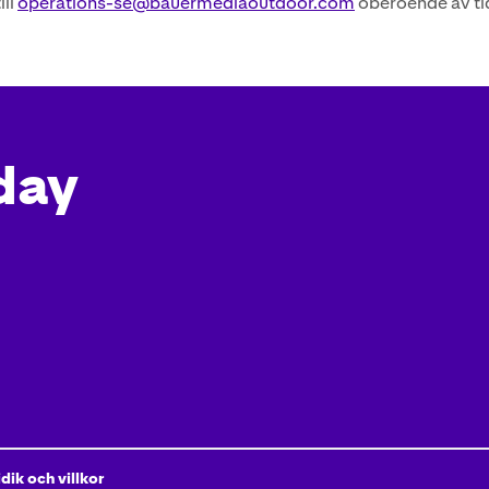
ill
operations-se@bauermediaoutdoor.com
oberoende av tid
day
idik och villkor