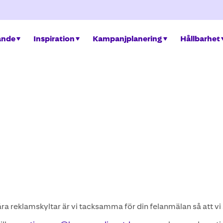
ande
Inspiration
Kampanjplanering
Hållbarhet
ra reklamskyltar är vi tacksamma för din felanmälan så att v