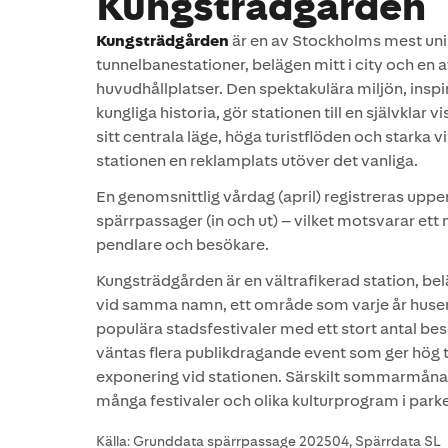
Kungsträdgården
Kungsträdgården
är en av Stockholms mest uni
tunnelbanestationer, belägen mitt i city och en a
huvudhållplatser. Den spektakulära miljön, inspi
kungliga historia, gör stationen till en självklar 
sitt centrala läge, höga turistflöden och starka v
stationen en reklamplats utöver det vanliga.
En genomsnittlig vårdag (april) registreras up
spärrpassager (in och ut) – vilket motsvarar ett
pendlare och besökare.
Kungsträdgården är en vältrafikerad station, belä
vid samma namn, ett område som varje år huse
populära stadsfestivaler med ett stort antal be
väntas flera publikdragande event som ger hög 
exponering vid stationen. Särskilt sommarmån
många festivaler och olika kulturprogram i park
Källa: Grunddata spärrpassage 202504, Spärrdata SL