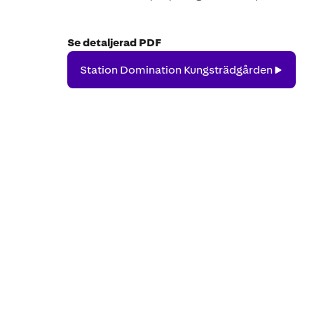
Se detaljerad PDF
Station
Station Domination Kungsträdgården
Domination
Kungsträdgården