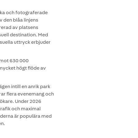
ka och fotograferade
v den blåa linjens
rerad av platsens
visuell destination. Med
isuella uttryck erbjuder
pemot 630 000
 mycket högt flöde av
gen intill en anrik park
rar flera evenemang och
sökare. Under 2026
trafik och maximal
aderna är populära med
en.