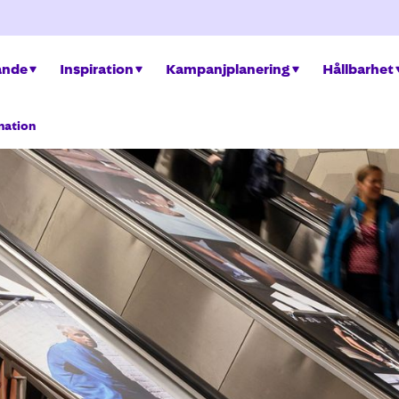
ande
Inspiration
Kampanjplanering
Hållbarhet
nation