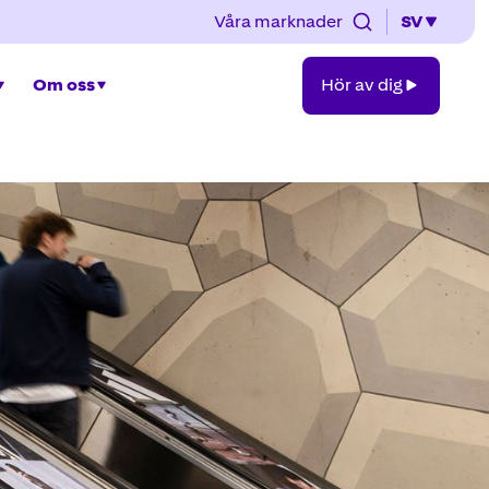
Våra marknader
SV
Hör
Om oss
Hör av dig
av
dig