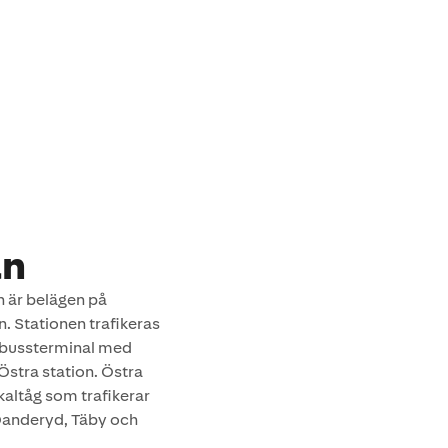
an
h är belägen på
. Stationen trafikeras
ll bussterminal med
tra station. Östra
kaltåg som trafikerar
 Danderyd, Täby och