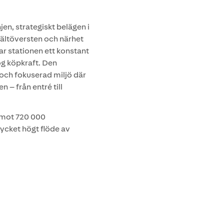
njen, strategiskt belägen i
Fältöversten och närhet
ar stationen ett konstant
g köpkraft. Den
ch fokuserad miljö där
 – från entré till
pemot 720 000
mycket högt flöde av