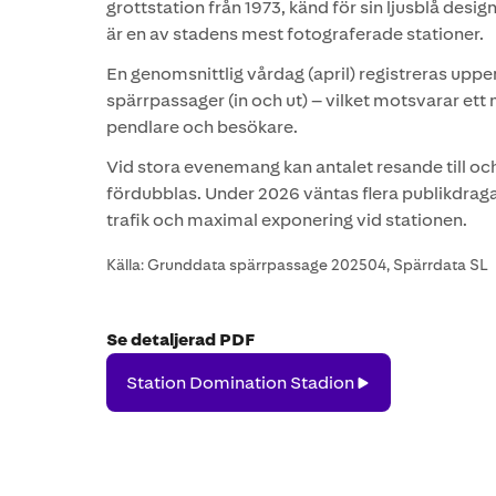
grottstation från 1973, känd för sin ljusblå des
är en av stadens mest fotograferade stationer.
En genomsnittlig vårdag (april) registreras up
spärrpassager (in och ut) – vilket motsvarar ett
pendlare och besökare.
Vid stora evenemang kan antalet resande till oc
fördubblas. Under 2026 väntas flera publikdra
trafik och maximal exponering vid stationen.
Källa: Grunddata spärrpassage 202504, Spärrdata SL
Se detaljerad PDF
Station
Station Domination Stadion
Domination
Stadion