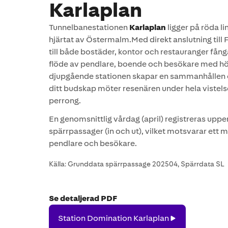
Karlaplan
Tunnelbanestationen
Karlaplan
ligger på röda li
hjärtat av Östermalm.Med direkt anslutning till 
till både bostäder, kontor och restauranger fång
flöde av pendlare, boende och besökare med hö
djupgående stationen skapar en sammanhållen o
ditt budskap möter resenären under hela vistelsen
perrong.
En genomsnittlig vårdag (april) registreras up
spärrpassager (in och ut), vilket motsvarar ett 
pendlare och besökare.
Källa: Grunddata spärrpassage 202504, Spärrdata SL
Se detaljerad PDF
Station
Station Domination Karlaplan
Domination