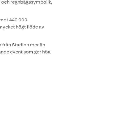
ign och regnbågssymbolik,
pemot 440 000
 mycket högt flöde av
h från Stadion mer än
gande event som ger hög