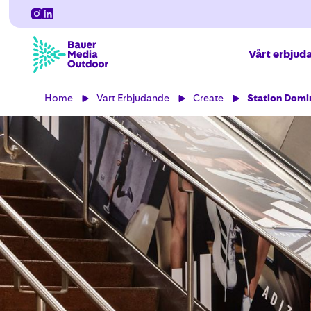
Vårt erbjud
Home
Vart Erbjudande
Create
Station Domi