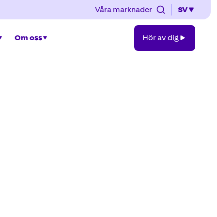
Våra marknader
SV
Hör
Om oss
Hör av dig
av
dig