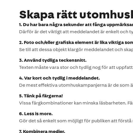
Skapa rätt utomhusk
1. Du har bara några sekunder att fånga uppmärks
Därför är det viktigt att meddelandet är enkelt och t
2. Foto och/eller grafiska element är lika viktiga so
Se till att dessa objekt klargör meddelandet och ska
3. Använd tydliga teckensnitt.
Texten måste vara stor och tydlig nog för att uppfat
4. Var kort och tydlig i meddelandet.
De mest effektiva utomhuskampanjerna är de som är e
5. Tänk på färgerna!
Vissa färgkombinationer kan minska läsbarheten. F
6. Less is more.
Gör det så enkelt som möjligt för publiken att först
7. Kombinera medier.