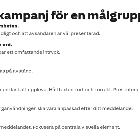
ampanj för en målgrupp 
amheten.
ydligt och att avsändaren är väl presenterad.
m ord.
par ett omfattande intryck.
tas på avstånd.
nklast att uppleva. Håll texten kort och korrekt. Presentera 
ärganvändningen ska vara anpassad efter ditt meddelande.
å meddelandet. Fokusera på centrala visuella element.