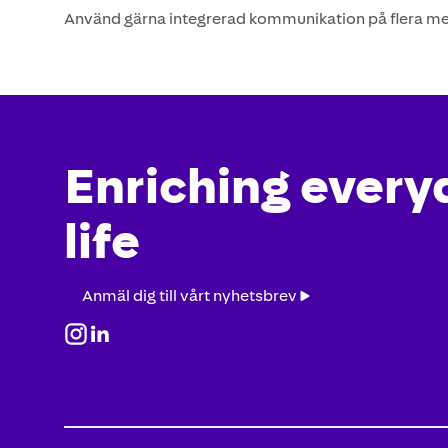
Använd gärna integrerad kommunikation på flera me
Enriching every
life
Anmäl
Anmäl dig till vårt nyhetsbrev
dig
till
vårt
nyhetsbrev