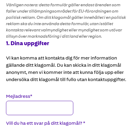
Vänligen notera: detta formulär gäller endast ärenden som
faller under tillämpningsområdet för EU-förordningen om
politisk reklam. Om ditt klagomål gäller innehållet i en politisk
reklam ska du inte använda detta formulär, utan istället
kontakta relevant valmyndighet eller myndighet som utövar
tillsyn över marknadsföring i ditt land eller region.
1
. Dina uppgifter
Vi kan komma att kontakta dig för mer information
gällande ditt klagom
ål
.
Du kan skicka in ditt klagomål
anonymt, men vi kommer
inte att kunna följa upp eller
undersöka ditt klagomål till fullo utan kontaktuppgifter.
Mejladress
*
Vill du ha ett svar på ditt klagomål?
*