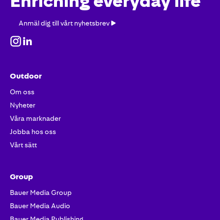
Enriching everyday life
Anmäl
Anmäl dig till vårt nyhetsbrev
dig
till
vårt
nyhetsbrev
Outdoor
Om oss
Nyheter
Våra marknader
Jobba hos oss
Vårt sätt
Group
Bauer Media Group
Bauer Media Audio
Bauer Media Publishing