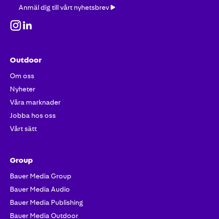
Anmäl
Anmäl dig till vårt nyhetsbrev
dig
till
vårt
nyhetsbrev
Outdoor
Om oss
Nyheter
Våra marknader
Jobba hos oss
Vårt sätt
Group
Bauer Media Group
Bauer Media Audio
Bauer Media Publishing
Bauer Media Outdoor